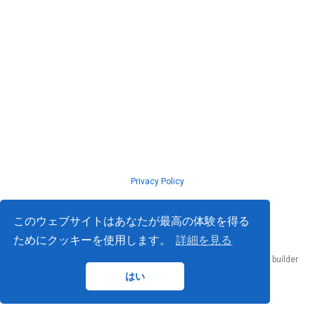
Privacy Policy
© ISLab., Osaka Univeristy, 2026
このウェブサイトはあなたが最高の体験を得る
ためにクッキーを使用します。
詳細を見る
Published with
Hugo Blox Builder
— the free,
open source
website builder
that empowers creators.
はい