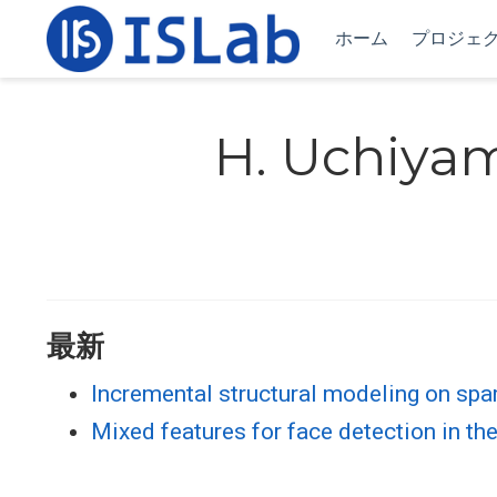
ホーム
プロジェ
H. Uchiya
最新
Incremental structural modeling on sp
Mixed features for face detection in t