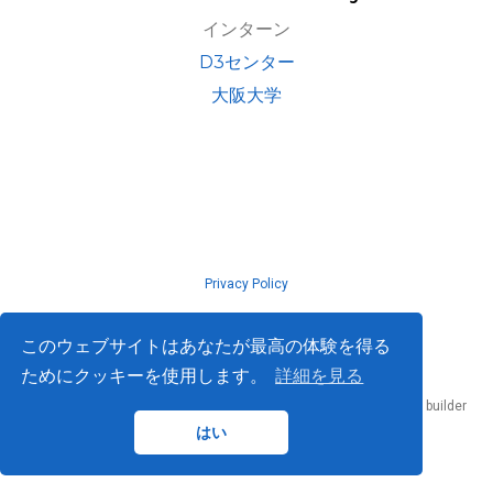
インターン
D3センター
大阪大学
Privacy Policy
© ISLab., Osaka Univeristy, 2026
このウェブサイトはあなたが最高の体験を得る
ためにクッキーを使用します。
詳細を見る
Published with
Hugo Blox Builder
— the free,
open source
website builder
that empowers creators.
はい