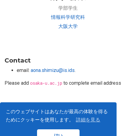
学部学生
情報科学研究科
大阪大学
Contact
email:
aona.shimizu@is.ids
.
Please add
osaka-u.ac.jp
to complete email address
Privacy Policy
このウェブサイトはあなたが最高の体験を得る
ためにクッキーを使用します。
詳細を見る
© ISLab., Osaka Univeristy, 2026
はい